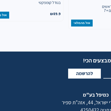
בגודל קומפקטי
Phili זוג ראשים
+7
₪
89.9
אזל מ
אזל מהמלאי
מבצעים הכי!
להרשמה
כמיפל בע"מ
 44, אזה"ת ספיר
תניה 4250432