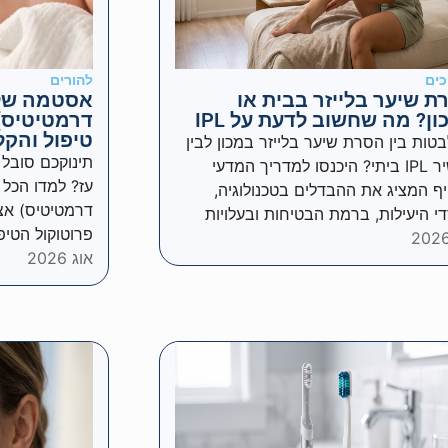
כים
להורים
ת שיער בלייזר בבית או
אסטמה של 
ן? מה שחשוב לדעת על IPL
דרמטיטיס) 
טיפול והקל
טות בין הסרת שיער בלייזר במכון לבין
תינוקכם סובל מ
מכשיר IPL ביתי? היכנסו למדריך המדעי
עז? למדו הכל
ף המציג את ההבדלים בטכנולוגיה,
דרמטיטיס) אצל
י היעילות, ברמת הבטיחות ובעלויות
פרוטוקול הטיפ
אוג 2026