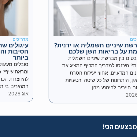
כים
מדריכים
שת שיניים חשמלית או ידנית?
עיגולים שח
ת על בריאות השן שלכם
הסיבות והט
ביותר
טים בין מברשת שיניים חשמלית
סובלים מעיגול
ית? היכנסו למדריך המקיף המציג את
ומראה עייף? ג
נים המדעיים, אחוזי יעילות הסרת
להיווצרות הכה
ק, היתרונות של כל שיטה והטעויות
המהירים ביות
 חייבים להימנע מהן.
אוג 2026
מבצעים הכי!