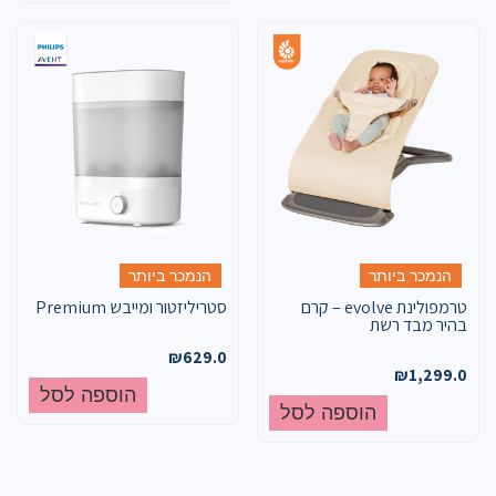
הנמכר ביותר
הנמכר ביותר
טרמפולינת evolve – קרם
סטריליזטור ומייבש Premium
בהיר מבד רשת
₪
629.0
₪
1,299.0
הוספה לסל
הוספה לסל