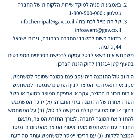
באמצעות פניה למוקד שירות הלקוחות של החברה
בטלפון : 1-800-500-000
שליחת מייל לכתובת infochemipal@gav.co.il /
infoavent@gav.co.il
בדואר רשום למשרדי החברה בכתובת, גיבורי ישראל
44, נתניה.
משתמש אינו רשאי לבטל עסקה לרכישת הפריטים המפורטים
בסעיף קטן 14ג(ד) לחוק הגנת הצרכן.
היה וביטול ההזמנה היה עקב פגם במוצר שסופק למשתמש,
עקב אי התאמה בין המוצר לבין הפרטים שנמסרו למשתמש
אודות תכונות המוצר, עקב אי אספקת המוצר במועד או בשל
הפרה אחרת של ההזמנה בידי החברה: (א) יזוכה המשתמש
בתוך 14 יום ממועד קבלת הבקשה לביטול; (ב) על המשתמש
להחזיר את המוצר לחברה. לצורך החזרת המוצר, תתאם
החברה עם המשתמש מועד איסוף המוצר מהמקום בו נמסר
המוצר ללקוח; (ג) עם הזיכוי יימסר למשתמש עותק מהודעת