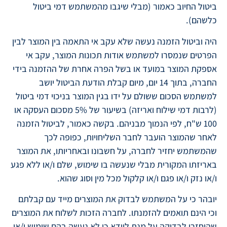
ביטול החיוב כאמור (מבלי שיגבו מהמשתמש דמי ביטול
כלשהם).
היה וביטול הזמנה נעשה שלא עקב אי התאמה בין המוצר לבין
הפרטים שנמסרו למשתמש אודות תכונות המוצר, עקב אי
אספקת המוצר במועד או בשל הפרה אחרת של ההזמנה בידי
החברה, בתוך 14 יום, מיום קבלת הודעת הביטול יושב
למשתמש הסכום ששולם על ידו בגין המוצר בניכוי דמי ביטול
(לרבות דמי שילוח ואריזה) בשיעור של 5% מסכום העסקה או
100 ש"ח, לפי הנמוך מבניהם. בקשה כאמור, לביטול הזמנה
לאחר שהמוצר הועבר לחבר השליחויות, כפופה לכך
שהמשתמש יחזיר לחברה, על חשבונו ובאחריותו, את המוצר
באריזתו המקורית מבלי שנעשה בו שימוש, שלם ו/או ללא פגע
ו/או נזק ו/או פגם ו/או קלקול מכל מין וסוג שהוא.
יובהר כי על המשתמש לבדוק את המוצרים מייד עם קבלתם
וכי הינם תואמים להזמנתו. לחברה הזכות לשלוח את המוצרים
שהוחזרו לבדיקה על מנת לוודא כי לא נעשה בהם שימוש ו/או