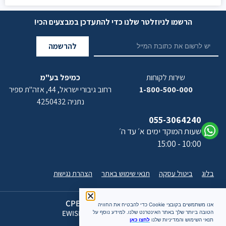
הרשמו לניוזלטר שלנו כדי להתעדכן במבצעים הכי!
להרשמה
שירות לקוחות
כמיפל בע"מ
1-800-500-000
רחוב גיבורי ישראל, 44, אזה"ת ספיר
נתניה 4250432
055-3064240
שעות המוקד ימים א׳ עד ה׳
10:00 - 15:00
בלוג
ביטול עסקה
תנאי שימוש באתר
הצהרת נגישות
כל הזכויות שמורות 2026 CPB
אנו משתמשים בקובצי Cookie כדי להבטיח את החוויה
האתר מעוצב ומתוחזק על ידי EWISE
הטובה ביותר שלך באתר האינטרנט שלנו. למידע נוסף על
תנאי השימוש והמדיניות שלנו
לחצו כאן